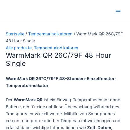
Zum
Main
Inhalt
Men
springen
Startseite
/
Temperaturindikatoren
/ WarmMark QR 26C/79F
48 Hour Single
Alle produkte
,
Temperaturindikatoren
WarmMark QR 26C/79F 48 Hour
Single
WarmMark QR 26°C/79°F 48-Stunden-Einzelfenster-
Temperaturindikator
Der
WarmMark QR
ist ein Einweg-Temperatursensor ohne
Batterie, der für eine nahtlose Überwachung während des
Transports entwickelt wurde. Mithilfe von Smartphones
erkennt und protokolliert er Temperaturabweichungen und
erfasst dabei wichtige Informationen wie
Zeit, Datum,